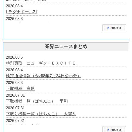
2026.08.4
LラグナドールZI
2026.08.3
eノーゲーム・ノーライフV2B
2026.07.31
eプリンセス・プリンシパルHAH7
2026.07.30
業界ニュースまとめ
Lゴジラ対エヴァンゲリオン2S
2026.07.24
2026.08.5
P大海物語4スペシャルプラスRCA
特別買取 ニューギン・ＥＸＣＩＴＥ
2026.07.24
2026.08.4
P大海物語5スペシャルALTA2
検定通過情報（令和8年7月24日公示分）
2026.08.3
下取機種 高尾
2026.07.31
下取機種一覧（ぱちんこ） 平和
2026.07.31
下取り機種一覧（ぱちんこ） 大都系
2026.07.31
下取り機種 京楽・オッケー