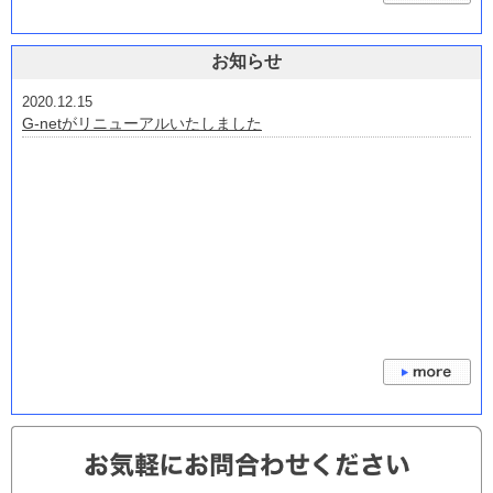
2026.07.24
下取機種 三洋・サンスリー
2026.07.22
お知らせ
下取り機種一覧(ぱちんこ） 三共・ビスティ・ジェイビー
2026.07.22
2020.12.15
下取り機種 藤商事・JFJ・オレンジ
G-netがリニューアルいたしました
2026.07.14
下取機種一覧（スロット） 平和