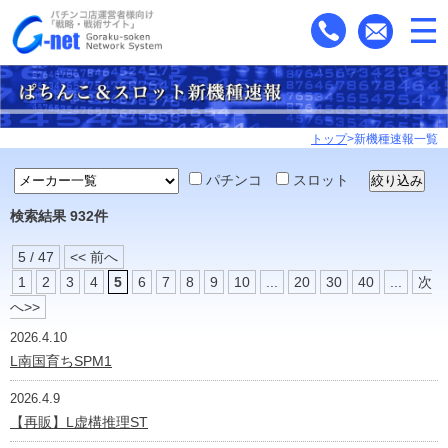
トップ
>新機種速報一覧
パチンコ
スロット
検索結果
932件
5 / 47
<< 前へ
1
2
3
4
5
6
7
8
9
10
...
20
30
40
...
次
へ>>
2026.4.10
L南国育ちSPM1
2026.4.9
【再販】L虚構推理ST