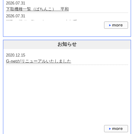
2026.07.31
下取機種一覧（ぱちんこ） 平和
2026.07.31
下取り機種一覧（ぱちんこ） 大都系
2026.07.31
下取り機種 京楽・オッケー
2026.07.24
お知らせ
下取機種 三洋・サンスリー
2026.07.22
2020.12.15
下取り機種一覧(ぱちんこ） 三共・ビスティ・ジェイビー
G-netがリニューアルいたしました
2026.07.22
下取り機種 藤商事・JFJ・オレンジ