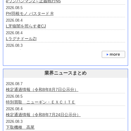
eワンパンマン2～正義執行N5
2026.08.5
PH羽根モノ バスタード R
2026.08.4
L牙狼闇を照らす者CJ
2026.08.4
LラグナドールZI
2026.08.3
eノーゲーム・ノーライフV2B
2026.07.31
eプリンセス・プリンシパルHAH7
2026.07.30
業界ニュースまとめ
Lゴジラ対エヴァンゲリオン2S
2026.07.24
2026.08.7
P大海物語4スペシャルプラスRCA
検定通過情報（令和8年8月7日公示分）
2026.07.24
2026.08.5
P大海物語5スペシャルALTA2
特別買取 ニューギン・ＥＸＣＩＴＥ
2026.08.4
検定通過情報（令和8年7月24日公示分）
2026.08.3
下取機種 高尾