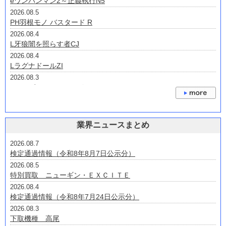
eワンパンマン2～正義執行N5
2026.08.5
PH羽根モノ バスタード R
2026.08.4
L牙狼闇を照らす者CJ
2026.08.4
LラグナドールZI
2026.08.3
eノーゲーム・ノーライフV2B
2026.07.31
eプリンセス・プリンシパルHAH7
2026.07.30
業界ニュースまとめ
Lゴジラ対エヴァンゲリオン2S
2026.07.24
2026.08.7
P大海物語4スペシャルプラスRCA
検定通過情報（令和8年8月7日公示分）
2026.07.24
2026.08.5
P大海物語5スペシャルALTA2
特別買取 ニューギン・ＥＸＣＩＴＥ
2026.08.4
検定通過情報（令和8年7月24日公示分）
2026.08.3
下取機種 高尾