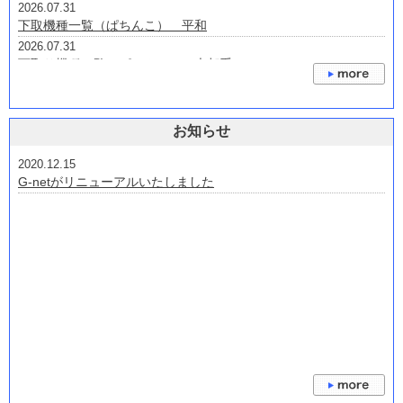
2026.07.31
下取機種一覧（ぱちんこ） 平和
2026.07.31
下取り機種一覧（ぱちんこ） 大都系
2026.07.31
下取り機種 京楽・オッケー
2026.07.24
お知らせ
下取機種 三洋・サンスリー
2026.07.22
2020.12.15
下取り機種一覧(ぱちんこ） 三共・ビスティ・ジェイビー
G-netがリニューアルいたしました
2026.07.22
下取り機種 藤商事・JFJ・オレンジ