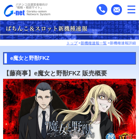
トップ
>
新機種速報一覧
>新機種速報詳細
e魔女と野獣FKZ
【藤商事】e魔女と野獣FKZ 販売概要