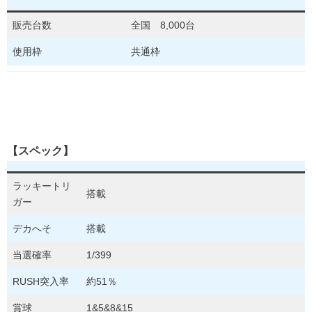
販売台数
全国 8,000台
使用枠
共通枠
【スペック】
ラッキートリ
搭載
ガー
デカへそ
搭載
当選確率
1/399
RUSH突入率
約51％
賞球
1&5&8&15