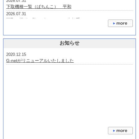
2026.07.31
下取機種一覧（ぱちんこ） 平和
2026.07.31
下取り機種一覧（ぱちんこ） 大都系
2026.07.31
下取り機種 京楽・オッケー
2026.07.24
お知らせ
下取機種 三洋・サンスリー
2026.07.22
2020.12.15
下取り機種一覧(ぱちんこ） 三共・ビスティ・ジェイビー
G-netがリニューアルいたしました
2026.07.22
下取り機種 藤商事・JFJ・オレンジ