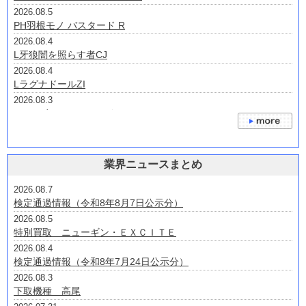
2026.08.5
PH羽根モノ バスタード R
2026.08.4
L牙狼闇を照らす者CJ
2026.08.4
LラグナドールZI
2026.08.3
eノーゲーム・ノーライフV2B
2026.07.31
eプリンセス・プリンシパルHAH7
2026.07.30
業界ニュースまとめ
Lゴジラ対エヴァンゲリオン2S
2026.07.24
2026.08.7
P大海物語4スペシャルプラスRCA
検定通過情報（令和8年8月7日公示分）
2026.07.24
2026.08.5
P大海物語5スペシャルALTA2
特別買取 ニューギン・ＥＸＣＩＴＥ
2026.08.4
検定通過情報（令和8年7月24日公示分）
2026.08.3
下取機種 高尾