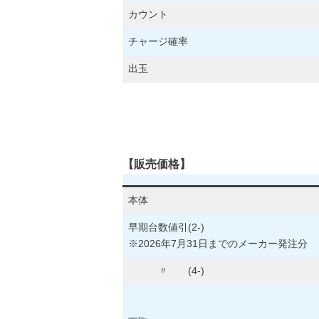
カウント
チャージ確率
お問合せ
出玉
Facebook
twitter
【販売価格】
本体
公式サイ
早期台数値引(2-)
※2026年7月31日までのメーカー発注分
株式会社
〃 (4-)