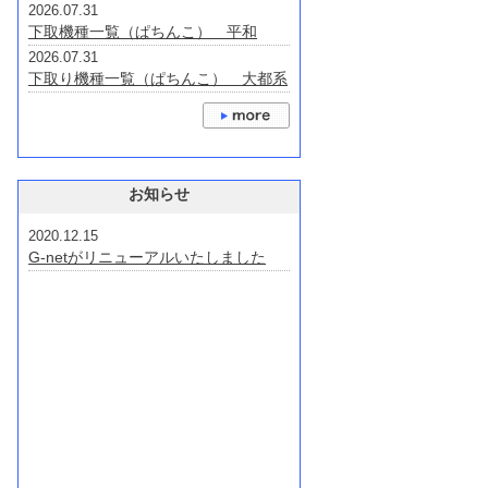
2026.07.31
下取機種一覧（ぱちんこ） 平和
2026.07.31
下取り機種一覧（ぱちんこ） 大都系
2026.07.31
下取り機種 京楽・オッケー
2026.07.24
下取機種 三洋・サンスリー
お知らせ
2026.07.22
下取り機種一覧(ぱちんこ） 三共・
2020.12.15
ビスティ・ジェイビー
G-netがリニューアルいたしました
2026.07.22
下取り機種 藤商事・JFJ・オレンジ
2026.07.14
下取機種一覧（スロット） 平和