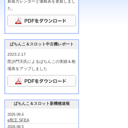
新着カレンダーと価格表を更新しまし
た。
ぱちんこ＆スロット中古機レポート
2023.2.17
毘沙門天氏によるぱちんこの実績＆相
場表をアップしました
ぱちんこ＆スロット新機種速報
2026.08.6
e獣王 SFEA
2026.08.5