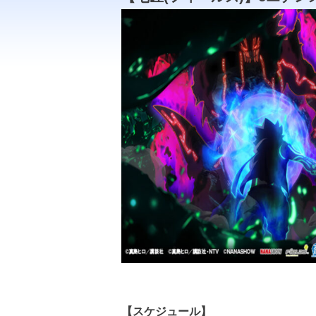
PDF
PDF
【スケジュール】