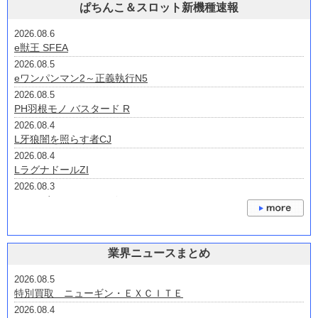
ぱちんこ＆スロット新機種速報
2026.08.6
e獣王 SFEA
2026.08.5
eワンパンマン2～正義執行N5
2026.08.5
PH羽根モノ バスタード R
2026.08.4
L牙狼闇を照らす者CJ
2026.08.4
LラグナドールZI
2026.08.3
eノーゲーム・ノーライフV2B
2026.07.31
eプリンセス・プリンシパルHAH7
2026.07.30
業界ニュースまとめ
Lゴジラ対エヴァンゲリオン2S
2026.07.24
2026.08.5
P大海物語4スペシャルプラスRCA
特別買取 ニューギン・ＥＸＣＩＴＥ
2026.07.24
2026.08.4