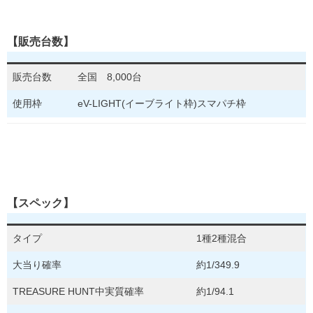
【販売台数】
販売台数
全国 8,000台
使用枠
eV-LIGHT(イーブライト枠)スマパチ枠
【スペック】
タイプ
1種2種混合
大当り確率
約1/349.9
TREASURE HUNT中実質確率
約1/94.1