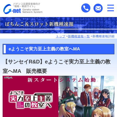
トップ
>
新機種速報一覧
>新機種速報詳細
eようこそ実力至上主義の教室へMA
【サンセイR&D】eようこそ実力至上主義の教
室へMA 販売概要