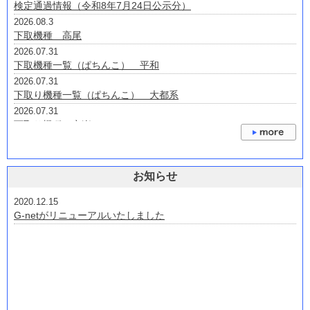
P大海物語5スペシャルALTA2
検定通過情報（令和8年7月24日公示分）
2026.08.3
下取機種 高尾
2026.07.31
下取機種一覧（ぱちんこ） 平和
2026.07.31
下取り機種一覧（ぱちんこ） 大都系
2026.07.31
下取り機種 京楽・オッケー
2026.07.24
下取機種 三洋・サンスリー
2026.07.22
お知らせ
下取り機種一覧(ぱちんこ） 三共・ビスティ・ジェイビー
2026.07.22
2020.12.15
下取り機種 藤商事・JFJ・オレンジ
G-netがリニューアルいたしました
2026.07.14
下取機種一覧（スロット） 平和