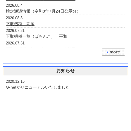
2026.08.4
検定通過情報（令和8年7月24日公示分）
2026.08.3
下取機種 高尾
2026.07.31
下取機種一覧（ぱちんこ） 平和
2026.07.31
下取り機種一覧（ぱちんこ） 大都系
2026.07.31
下取り機種 京楽・オッケー
2026.07.24
お知らせ
下取機種 三洋・サンスリー
2026.07.22
2020.12.15
下取り機種一覧(ぱちんこ） 三共・ビスティ・ジェイビー
G-netがリニューアルいたしました
2026.07.22
下取り機種 藤商事・JFJ・オレンジ