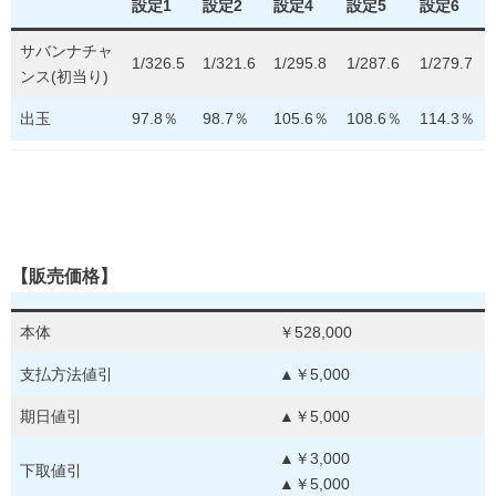
設定1
設定2
設定4
設定5
設定6
サバンナチャ
1/326.5
1/321.6
1/295.8
1/287.6
1/279.7
ンス(初当り)
出玉
97.8％
98.7％
105.6％
108.6％
114.3％
【販売価格】
本体
￥528,000
支払方法値引
▲￥5,000
期日値引
▲￥5,000
▲￥3,000
下取値引
▲￥5,000