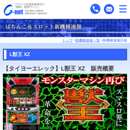
トップ
>
新機種速報一覧
>新機種速報詳細
L獣王 XZ
【タイヨーエレック】L獣王 XZ 販売概要