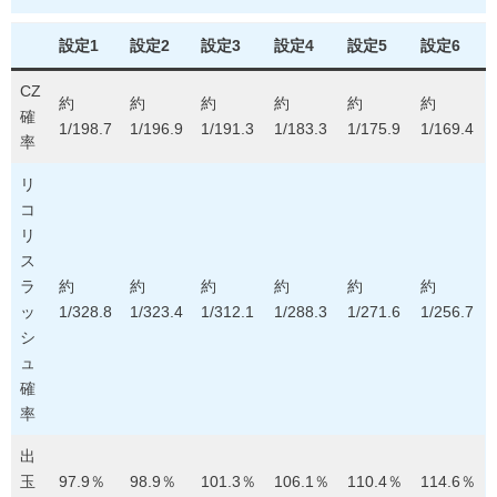
設定1
設定2
設定3
設定4
設定5
設定6
CZ
約
約
約
約
約
約
確
1/198.7
1/196.9
1/191.3
1/183.3
1/175.9
1/169.4
率
リ
コ
リ
ス
ラ
約
約
約
約
約
約
ッ
1/328.8
1/323.4
1/312.1
1/288.3
1/271.6
1/256.7
シ
ュ
確
率
出
玉
97.9％
98.9％
101.3％
106.1％
110.4％
114.6％