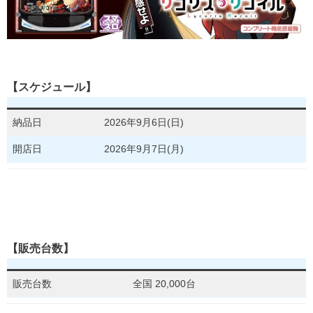
【スケジュール】
納品日
2026年9月6日(日)
開店日
2026年9月7日(月)
【販売台数】
販売台数
全国 20,000台