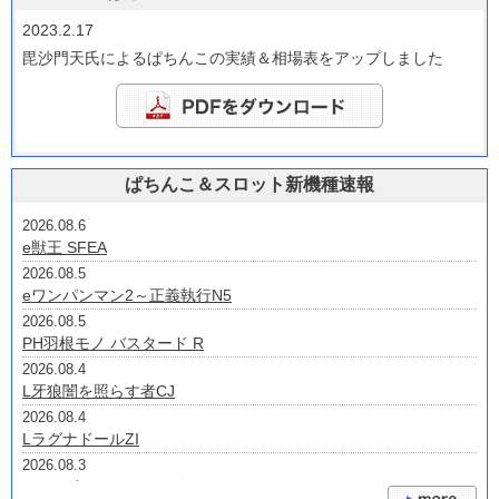
2023.2.17
毘沙門天氏によるぱちんこの実績＆相場表をアップしました
ぱちんこ＆スロット新機種速報
2026.08.6
e獣王 SFEA
2026.08.5
eワンパンマン2～正義執行N5
2026.08.5
PH羽根モノ バスタード R
2026.08.4
L牙狼闇を照らす者CJ
2026.08.4
LラグナドールZI
2026.08.3
eノーゲーム・ノーライフV2B