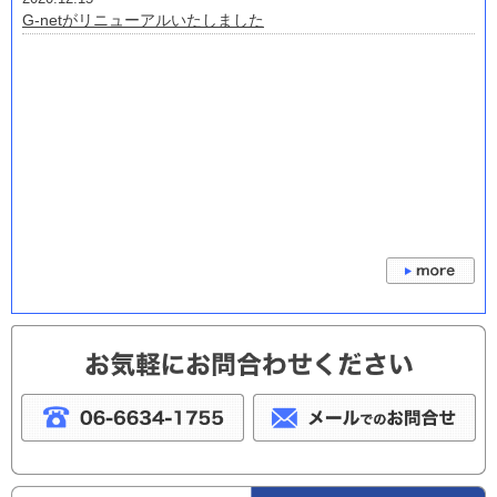
下取り機種 藤商事・JFJ・オレンジ
G-netがリニューアルいたしました
2026.07.14
下取機種一覧（スロット） 平和