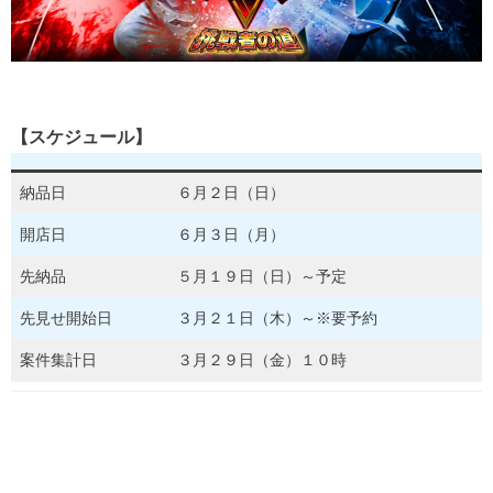
【スケジュール】
納品日
６月２日（日）
開店日
６月３日（月）
先納品
５月１９日（日）～予定
先見せ開始日
３月２１日（木）～※要予約
案件集計日
３月２９日（金）１０時