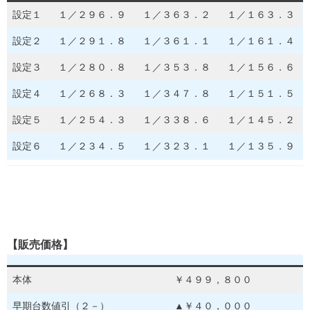
設定１
１／２９６．９
１／３６３．２
１／１６３．３
設定２
１／２９１．８
１／３６１．１
１／１６１．４
設定３
１／２８０．８
１／３５３．８
１／１５６．６
設定４
１／２６８．３
１／３４７．８
１／１５１．５
設定５
１／２５４．３
１／３３８．６
１／１４５．２
設定６
１／２３４．５
１／３２３．１
１／１３５．９
【販売価格】
本体
￥４９９，８００
早期台数値引（２－）
▲￥４０，０００