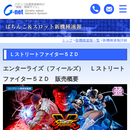
トップ
>
新機種速報一覧
>新機種速報詳細
Ｌストリートファイター５ＺＤ
エンターライズ（フィールズ） Ｌストリート
ファイター５ＺＤ 販売概要