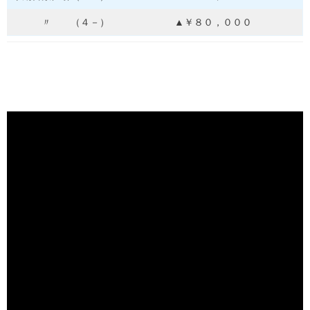
〃 （４－）
▲￥８０，０００