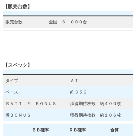
【販売台数】
販売台数
全国 ６，０００台
【スペック】
タイプ
ＡＴ
ベース
約３５Ｇ
ＢＡＴＴＬＥ ＢＯＮＵＳ
獲得期待枚数 約４００枚
樽ＢＯＮＵＳ
獲得期待枚数 約１０６枚
ＢＢ確率
ＲＢ確率
合算