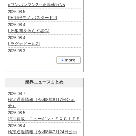
eワンパンマン2～正義執行N5
2026.08.5
PH羽根モノ バスタード R
2026.08.4
L牙狼闇を照らす者CJ
2026.08.4
LラグナドールZI
2026.08.3
eノーゲーム・ノーライフV2B
2026.07.31
eプリンセス・プリンシパルHAH7
2026.07.30
業界ニュースまとめ
Lゴジラ対エヴァンゲリオン2S
2026.07.24
2026.08.7
P大海物語4スペシャルプラスRCA
検定通過情報（令和8年8月7日公示
2026.07.24
分）
P大海物語5スペシャルALTA2
2026.08.5
特別買取 ニューギン・ＥＸＣＩＴＥ
2026.08.4
検定通過情報（令和8年7月24日公示