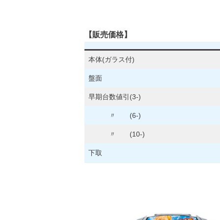
【販売価格】
お問合せ
本体(ガラス付)
盤面
Facebook
早期台数値引(3-)
twitter
〃 (6-)
〃 (10-)
公式サイ
下取
株式会社