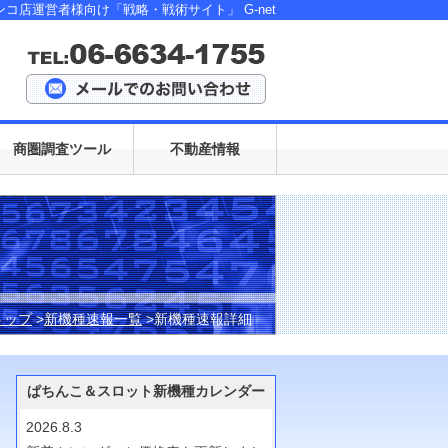
ンコ店運営者様向け「戦略・戦術サイト」 G-net
商圏調査ツール
不動産情報
トップ
>
新機種速報一覧
>新機種速報詳細
ぱちんこ＆スロット新機種カレンダー
2026.8.3