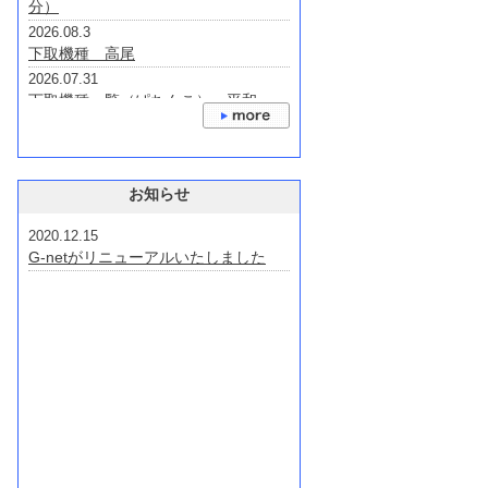
分）
2026.08.3
下取機種 高尾
2026.07.31
下取機種一覧（ぱちんこ） 平和
2026.07.31
下取り機種一覧（ぱちんこ） 大都系
2026.07.31
下取り機種 京楽・オッケー
お知らせ
2026.07.24
2020.12.15
下取機種 三洋・サンスリー
G-netがリニューアルいたしました
2026.07.22
下取り機種一覧(ぱちんこ） 三共・
ビスティ・ジェイビー
2026.07.22
下取り機種 藤商事・JFJ・オレンジ