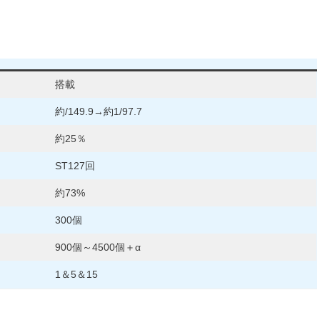
業界ニュースまとめ
搭載
約/149.9→約1/97.7
約25％
ST127回
約73%
300個
900個～4500個＋α
1＆5＆15