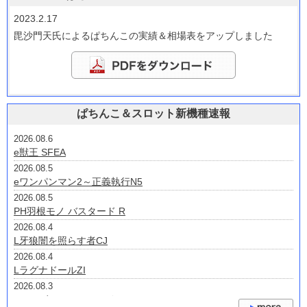
2023.2.17
毘沙門天氏によるぱちんこの実績＆相場表をアップしました
ぱちんこ＆スロット新機種速報
2026.08.6
e獣王 SFEA
2026.08.5
eワンパンマン2～正義執行N5
2026.08.5
PH羽根モノ バスタード R
2026.08.4
L牙狼闇を照らす者CJ
2026.08.4
LラグナドールZI
2026.08.3
eノーゲーム・ノーライフV2B