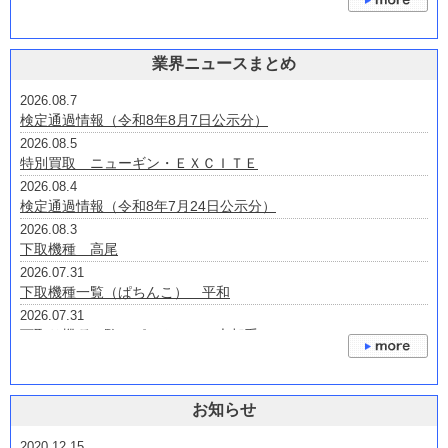
2026.07.31
eプリンセス・プリンシパルHAH7
2026.07.30
業界ニュースまとめ
Lゴジラ対エヴァンゲリオン2S
2026.07.24
2026.08.7
P大海物語4スペシャルプラスRCA
検定通過情報（令和8年8月7日公示分）
2026.07.24
2026.08.5
P大海物語5スペシャルALTA2
特別買取 ニューギン・ＥＸＣＩＴＥ
2026.08.4
検定通過情報（令和8年7月24日公示分）
2026.08.3
下取機種 高尾
2026.07.31
下取機種一覧（ぱちんこ） 平和
2026.07.31
下取り機種一覧（ぱちんこ） 大都系
2026.07.31
下取り機種 京楽・オッケー
2026.07.24
お知らせ
下取機種 三洋・サンスリー
2026.07.22
2020.12.15